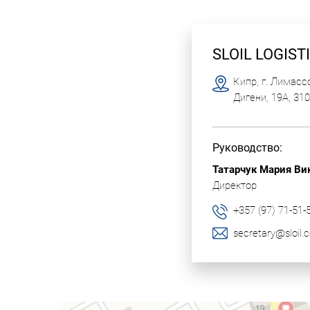
SLOIL LOGIST
Кипр, г. Лимассо
Дигени, 19А
,
310
Руководство:
Татарчук Мария Ви
Директор
+357 (97) 71-51-
secretary@sloil.