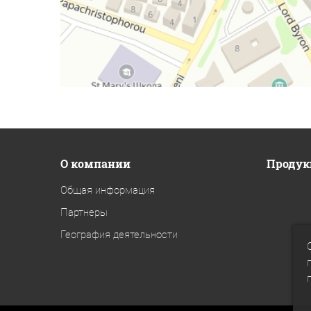
O компании
Продук
Общая информация
Партнеры
География деятельности