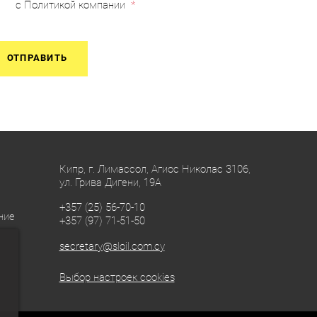
с
Политикой компании
*
Кипр, г. Лимассол, Агиос Николас 3106,
ул. Грива Дигени, 19А
+357 (25) 56-70-10
ние
+357 (97) 71-51-50
secretary@sloil.com.cy
Выбор настроек cookies