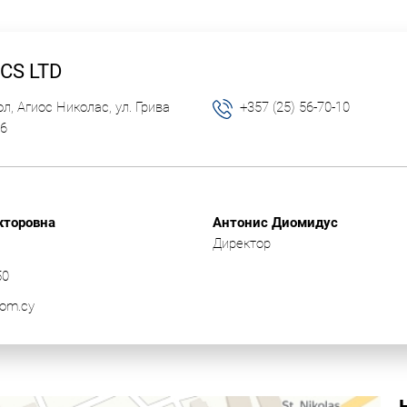
ICS LTD
л, Агиос Николас, ул. Грива
+357 (25) 56-70-10
6
кторовна
Антонис Диомидус
Директор
50
com.cy